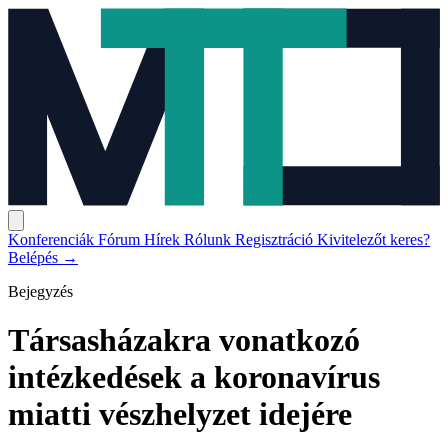
Konferenciák
Fórum
Hírek
Rólunk
Regisztráció
Kivitelezőt keres?
Belépés
→
Bejegyzés
Társasházakra vonatkozó
intézkedések a koronavírus
miatti vészhelyzet idejére