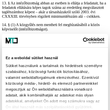
13. § Az intézőbizottság abban az esetben is ellátja a feladatait, ha a
feladatok ellátására képes tagok száma az eredetileg megválasztott
taglétszámhoz képest – akár a társasházakról szóló 2003. évi
CXXXIII. törvényben rögzített minimumlétszám alá – csökken.
14. § (1) A közgyűlés nem mentheti fel megbízatásából a közös
képviselőt (intézőbizottságot).
(2) A közös képviselői (intézőbizottsági) megbízatását a közös
képviselő (intézőbizottság) nem szüntetheti meg.
(3) Ha a közös képviselő (intézőbizottság) megbízatása a
veszélyhelyzet ideje alatt jár le, a közös képviselő (intézőbizottság)
Ez a weboldal sütiket használ
az új közös képviselő (intézőbizottság) megválasztásáig, de
legkésőbb a veszélyhelyzet megszűnését követő 90. napig köteles a
Sütiket használunk a tartalmak és hirdetések személyre
feladatait – változatlan díjazás mellett – ellátni.
szabásához, közösségi funkciók biztosításához,
(4) Ha a közös képviselő (intézőbizottság) megbízatása a (3)
valamint weboldalforgalmunk elemzéséhez. Ezenkívül
bekezdésben foglaltakon kívüli okból szűnik meg, vagy a közös
közösségi média-, hirdető- és elemező partnereinkkel
képviselő (intézőbizottság) a veszélyhelyzet folytán nem képes
megosztjuk az Ön weboldalhasználatra vonatkozó
ellátni a feladatait, az új közös képviselő (intézőbizottság)
megválasztásáig a feladatokat a számvizsgáló bizottság látja el.
adatait, akik kombinálhatják az adatokat más olyan
Számvizsgáló bizottság hiányában, vagy ha a veszélyhelyzet folytán
adatokkal, amelyeket Ön adott meg számukra vagy az
a számvizsgáló bizottság sem képes eljárni, az új közös képviselő
Ön által használt más szolgáltatásokból gyűjtöttek.
(intézőbizottság) megválasztásáig a feladatokat bármely