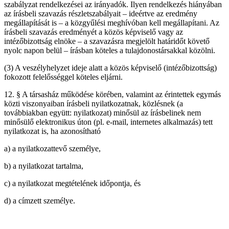
szabályzat rendelkezései az irányadók. Ilyen rendelkezés hiányában
az írásbeli szavazás részletszabályait – ideértve az eredmény
megállapítását is – a közgyűlési meghívóban kell megállapítani. Az
írásbeli szavazás eredményét a közös képviselő vagy az
intézőbizottság elnöke – a szavazásra megjelölt határidőt követő
nyolc napon belül – írásban köteles a tulajdonostársakkal közölni.
(3) A veszélyhelyzet ideje alatt a közös képviselő (intézőbizottság)
fokozott felelősséggel köteles eljárni.
12. § A társasház működése körében, valamint az érintettek egymás
közti viszonyaiban írásbeli nyilatkozatnak, közlésnek (a
továbbiakban együtt: nyilatkozat) minősül az írásbelinek nem
minősülő elektronikus úton (pl. e-mail, internetes alkalmazás) tett
nyilatkozat is, ha azonosítható
a) a nyilatkozattevő személye,
b) a nyilatkozat tartalma,
c) a nyilatkozat megtételének időpontja, és
d) a címzett személye.