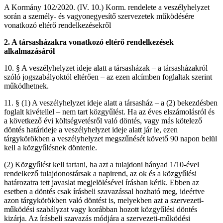
A Kormány 102/2020. (IV. 10.) Korm. rendelete a veszélyhelyzet
során a személy- és vagyonegyesítő szervezetek működésére
vonatkozó eltérő rendelkezésekről
2. A társasházakra vonatkozó eltérő rendelkezések
alkalmazásáról
10. § A veszélyhelyzet ideje alatt a társasházak – a társasházakról
szóló jogszabályoktól eltérően – az ezen alcímben foglaltak szerint
működhetnek.
11. § (1) A veszélyhelyzet ideje alatt a társasház – a (2) bekezdésben
foglalt kivétellel – nem tart közgyűlést. Ha az éves elszámolásról és
a következő évi költségvetésről való döntés, vagy más kötelező
döntés határideje a veszélyhelyzet ideje alatt jár le, ezen
tárgykörökben a veszélyhelyzet megszűnését követő 90 napon belül
kell a közgyűlésnek döntenie.
(2) Közgyűlést kell tartani, ha azt a tulajdoni hányad 1/10-ével
rendelkező tulajdonostársak a napirend, az ok és a közgyűlési
határozatra tett javaslat megjelölésével írásban kérik. Ebben az
esetben a döntés csak írásbeli szavazással hozható meg, ideértve
azon tárgykörökben való döntést is, melyekben azt a szervezeti-
működési szabályzat vagy korábban hozott közgyűlési döntés
kizárja. Az írásbeli szavazás módjára a szervezeti-működési